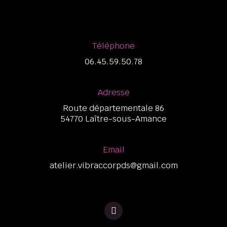
Téléphone
06.45.59.50.78
Adress​e
Route départementale 86
54770 Laître-sous-Amance
Email
atelier.vibraccorpds@gmail.com
F
a
c
e
b